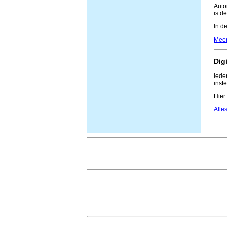
Auto
is d
In d
Meer
Dig
Iede
inst
Hier
Alles