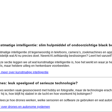
stmatige intelligentie: slim hulpmiddel of ondoorzichtige black 
tmatige intelligentie zit tegenwoordig in telefoons, camera’s, zoekmachines en app
idelijk wat AI nu precies doet. Neemt AI zelfstandig beslissingen? Leert het vanze
eze sectie leggen we uit wat kunstmatige intelligentie is, hoe het werkt en waar je
ils, maar heldere uitleg en herkenbare voorbeelden.
 meer over kunstmatige intelligentie
nes: leuk speelgoed of serieuze technologie?
es worden vaak geassocieerd met hobby en fotografie, maar de technologie erach
hij is, hoe blijft hij stabiel in de lucht en hoe voorkomt hij botsingen?
 lees je hoe drones werken, welke sensoren en software ze gebruiken en wat au
 over drones en autonome systemen