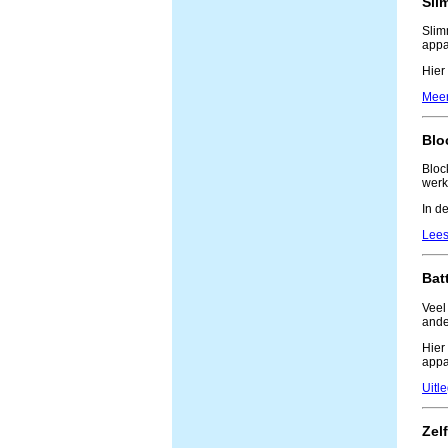
Sli
Slim
appa
Hier
Meer
Blo
Bloc
werk
In d
Lees
Bat
Veel
ande
Hier
appa
Uitl
Zel