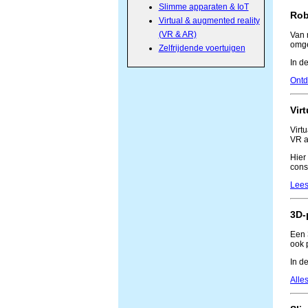
Slimme apparaten & IoT
Rob
Virtual & augmented reality
(VR & AR)
Van 
omge
Zelfrijdende voertuigen
In d
Ontd
Vir
Virt
VR a
Hier
cons
Lees
3D-
Een 
ook 
In d
Alle