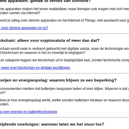
mme apparaten: gemak of verlies van controle?
me apparaten maken het leven makkelijker, maar brengen ook vragen met zich me
raten samen via internet?
 vind je uitleg over slimme apparaten en het Internet of Things, met aandacht voor 
 over slimme apparaten en IoT
ckchain: alleen voor cryptovaluta of meer dan dat?
kchain wordt vaak in verband gebracht met digitale valuta, maar de technologie w
t blockchain en waarom is het zo moeilijk te begrijpen?
eze categorie leggen we blockchain uit in begrijpelijke taal, zonder technische compl
 meer over blockchain en digitale bezittingen
terijen en energieopslag: waarom blijven ze een beperking?
 consumenten merken dat batterijen langzaam laden of snel slijten. Waarom is dat 
rs?
 lees je hoe energieopslag werkt, welke soorten batterijen bestaan en waarom deze
raten.
eg over energie en batterijtechnologie
frijdende voertuigen: wanneer laten we het stuur los?