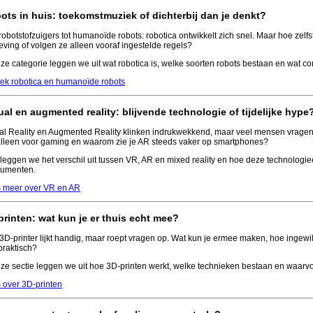
ots in huis: toekomstmuziek of dichterbij dan je denkt?
robotstofzuigers tot humanoïde robots: robotica ontwikkelt zich snel. Maar hoe zelfs
ving of volgen ze alleen vooraf ingestelde regels?
eze categorie leggen we uit wat robotica is, welke soorten robots bestaan en wat 
ek robotica en humanoïde robots
tual en augmented reality: blijvende technologie of tijdelijke hype
ual Reality en Augmented Reality klinken indrukwekkend, maar veel mensen vragen zic
lleen voor gaming en waarom zie je AR steeds vaker op smartphones?
 leggen we het verschil uit tussen VR, AR en mixed reality en hoe deze technologi
umenten.
 meer over VR en AR
printen: wat kun je er thuis echt mee?
3D-printer lijkt handig, maar roept vragen op. Wat kun je ermee maken, hoe ingewik
praktisch?
eze sectie leggen we uit hoe 3D-printen werkt, welke technieken bestaan en waarvo
s over 3D-printen