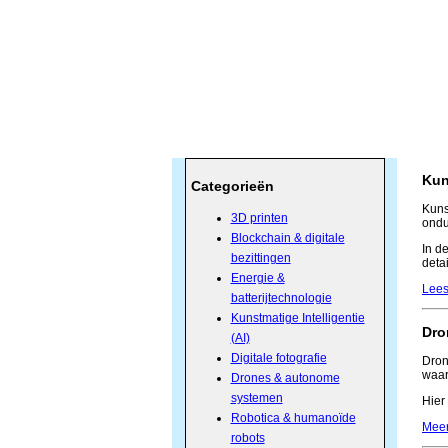
Kun
Categorieën
Kuns
3D printen
ondu
Blockchain & digitale
In d
bezittingen
deta
Energie &
Lees
batterijtechnologie
Kunstmatige Intelligentie
Dro
(AI)
Digitale fotografie
Dron
waar 
Drones & autonome
systemen
Hier
Robotica & humanoïde
Meer
robots