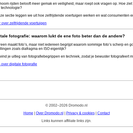
noom rijden belooft meer gemak en veiligheid, maar roept ook vragen op. Hoe zie
e technologie?
eze sectie leggen we uit hoe zelfrijdende voertuigen werken en wat consumenten 
 over zelfrijdende voertuigen
itale fotografie: waarom lukt de ene foto beter dan de andere?
reen maakt foto’s, maar niet iedereen begrijpt waarom sommige foto’s scherp en go
ellingen zoals diafragma en ISO eigenlijk?
 vind je uitleg van fotografiebegrippen en techniek, zodat je bewuster fotografeert 
 over digitale fotografie
© 2002–2026 Dromodo.nl
Home
|
Over Dromodo.nl
|
Privacy & cookies
|
Contact
Links kunnen affiliate links zijn.