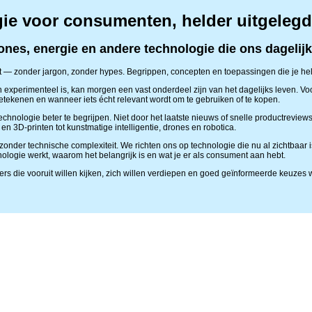
ie voor consumenten, helder uitgelegd
rones, energie en andere technologie die ons dagelij
 — zonder jargon, zonder hypes. Begrippen, concepten en toepassingen die je hel
experimenteel is, kan morgen een vast onderdeel zijn van het dagelijks leven. Voo
tekenen en wanneer iets écht relevant wordt om te gebruiken of te kopen.
hnologie beter te begrijpen. Niet door het laatste nieuws of snelle productreviews
en 3D-printen tot kunstmatige intelligentie, drones en robotica.
l, zonder technische complexiteit. We richten ons op technologie die nu al zichtbaar
hnologie werkt, waarom het belangrijk is en wat je er als consument aan hebt.
rs die vooruit willen kijken, zich willen verdiepen en goed geïnformeerde keuzes