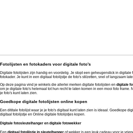
Fotolijsten en fotokaders voor digitale foto's
Digitale fotolijsten zijn handig en voordelig. Je stopt een geheugenstick in digitale 
fotokader. Je kunt in een digitaal fotolijstje de foto's stilzetten, snel of langzaam la
Op deze pagina vind je winkels die allerlei merken digitale fotolijsten en
digitale 
om je digitale foto's helemaal tot hun recht te laten komen in een mooi foto frame.
je foto's kunt laten zien.
Goedkope digitale fotolijsten online kopen
Een dititale fotolijst waar je je foto's digitaal kunt laten zien is ideaal. Goedkope di
digitaal fotolijstje en Online digitale fotolijstjes kopen.
Digitale fotosleutelhanger en digitale fotowekker
Een
digitaal fotolijstje in sleutelhanger
of wekker is een leuk cadeau voor je vriend