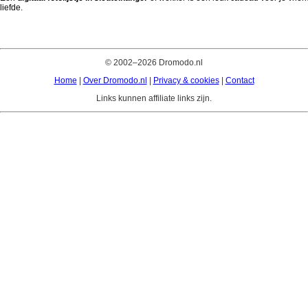
liefde.
© 2002–2026 Dromodo.nl
Home
|
Over Dromodo.nl
|
Privacy & cookies
|
Contact
Links kunnen affiliate links zijn.