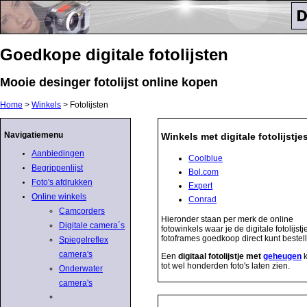
Goedkope digitale fotolijsten
Mooie desinger fotolijst online kopen
Home
>
Winkels
> Fotolijsten
Navigatiemenu
Winkels met digitale fotolijstje
Aanbiedingen
Coolblue
Begrippenlijst
Bol.com
Foto's afdrukken
Expert
Online winkels
Conrad
Camcorders
Hieronder staan per merk de online
Digitale camera´s
fotowinkels waar je de digitale fotolijstj
fotoframes goedkoop direct kunt bestel
Spiegelreflex
camera's
Een
digitaal fotolijstje met
geheugen
k
tot wel honderden foto's laten zien.
Onderwater
camera's