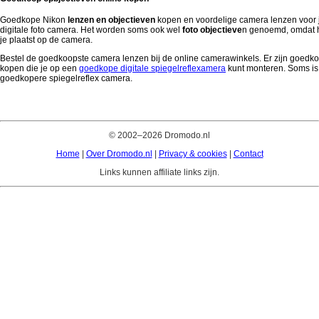
Goedkope Nikon
lenzen en objectieven
kopen en voordelige camera lenzen voor j
digitale foto camera. Het worden soms ook wel
foto objectieve
n genoemd, omdat he
je plaatst op de camera.
Bestel de goedkoopste camera lenzen bij de online camerawinkels. Er zijn goedko
kopen die je op een
goedkope digitale spiegelreflexamera
kunt monteren. Soms is h
goedkopere spiegelreflex camera.
© 2002–2026 Dromodo.nl
Home
|
Over Dromodo.nl
|
Privacy & cookies
|
Contact
Links kunnen affiliate links zijn.