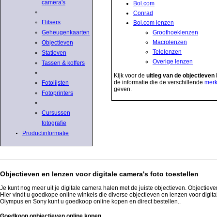
camera's
Bol.com
Conrad
Flitsers
Bol.com lenzen
Groothoeklenzen
Geheugenkaarten
Macrolenzen
Objectieven
Telelenzen
Statieven
Overige lenzen
Tassen & koffers
Kijk voor de
uitleg van de objectieven
de informatie die de verschillende
mer
Fotolijsten
geven.
Fotoprinters
Cursussen
fotografie
Productinformatie
Objectieven en lenzen voor digitale camera's foto toestellen
Je kunt nog meer uit je digitale camera halen met de juiste objectieven. Objectiev
Hier vindt u goedkope online winkels die diverse objectieven en lenzen voor digit
Olympus en Sony kunt u goedkoop online kopen en direct bestellen..
Goedkoop opbjectieven online kopen