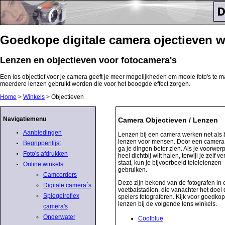
Goedkope digitale camera ojectieven w
Lenzen en objectieven voor fotocamera's
Een los objectief voor je camera geeft je meer mogelijkheden om mooie foto's te m
meerdere lenzen gebruikt worden die voor het beoogde effect zorgen.
Home
>
Winkels
> Objectieven
Navigatiemenu
Camera Objectieven / Lenzen
Aanbiedingen
Lenzen bij een camera werken net als b
lenzen voor mensen. Door een camera
Begrippenlijst
ga je dingen beter zien. Als je voorwer
Foto's afdrukken
heel dichtbij wilt halen, terwijl je zelf v
staat, kun je bijvoorbeeld telelelenzen
Online winkels
gebruiken.
Camcorders
Deze zijn bekend van de fotografen in
Digitale camera´s
voetbalstadion, die vanachter het doel
Spiegelreflex
spelers fotograferen. Kijk voor goedko
lenzen bij de volgende lens winkels.
camera's
Onderwater
Coolblue