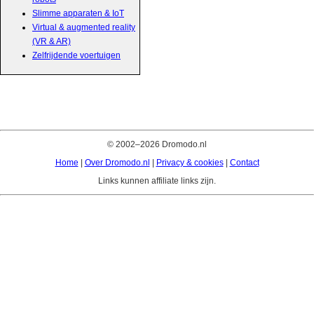
Slimme apparaten & IoT
Virtual & augmented reality
(VR & AR)
Zelfrijdende voertuigen
© 2002–2026 Dromodo.nl
Home
|
Over Dromodo.nl
|
Privacy & cookies
|
Contact
Links kunnen affiliate links zijn.