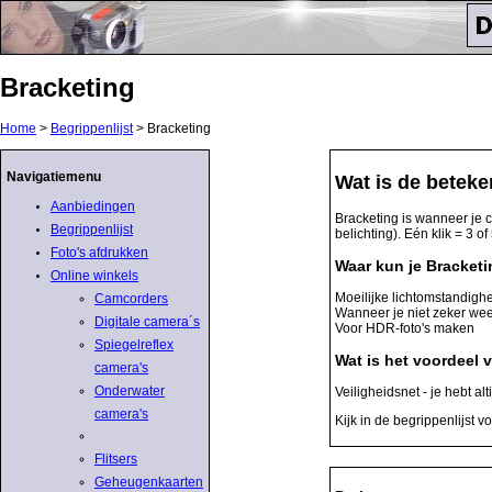
Bracketing
Home
>
Begrippenlijst
> Bracketing
Navigatiemenu
Wat is de beteke
Aanbiedingen
Bracketing is wanneer je 
Begrippenlijst
belichting). Eén klik = 3 of 
Foto's afdrukken
Waar kun je Bracketi
Online winkels
Moeilijke lichtomstandig
Camcorders
Wanneer je niet zeker weet
Digitale camera´s
Voor HDR-foto's maken
Spiegelreflex
Wat is het voordeel 
camera's
Onderwater
Veiligheidsnet - je hebt alt
camera's
Kijk in de begrippenlijst 
Flitsers
Geheugenkaarten