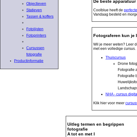
De beste apparatuur 
Objectieven
Coolblue heeft de
perfect
Statieven
Vandaag besteld en morge
Tassen & koffers
Fotolijsten
Fotograferen kun je 
Fotoprinters
Wil je meer weten? Leer d
Cursussen
met een volledige cursus. 
fotografie
Thuiscursus
Productinformatie
Drone fotog
Fotografie 
Fotografie 
Huwelijksfo
Landschaps
NHA - cursus digit
Klik hier voor meer
cursuss
Uitleg termen en begrippen
fotografie
A tot en met I