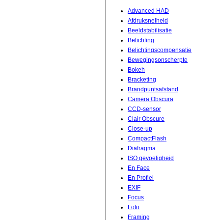
Advanced HAD
Afdruksnelheid
Beeldstabilisatie
Belichting
Belichtingscompensatie
Bewegingsonscherpte
Bokeh
Bracketing
Brandpuntsafstand
Camera Obscura
CCD-sensor
Clair Obscure
Close-up
CompactFlash
Diafragma
ISO gevoeligheid
En Face
En Profiel
EXIF
Focus
Foto
Framing