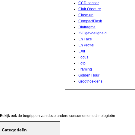
CCD-sensor
Clair Obscure
Close-up
CompactFlash
Diafragma
ISO gevoeligheid
En Face
En Profiel
EXIF
Focus
Foto
Framing
Golden Hour
Groothoeklens
Bekijk ook de begrippen van deze andere consumententechnologieën
Categorieën