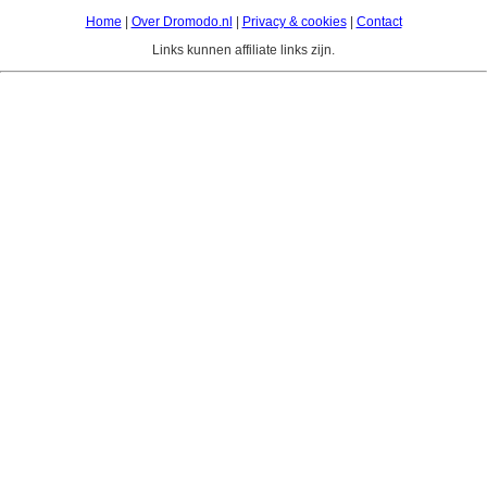
Home
|
Over Dromodo.nl
|
Privacy & cookies
|
Contact
Links kunnen affiliate links zijn.