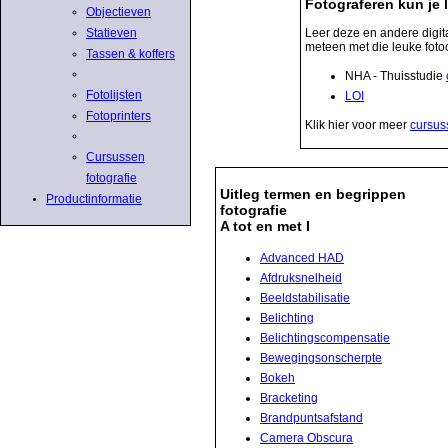
Fotograferen kun je 
Objectieven
Leer deze en andere digita
Statieven
meteen met die leuke foto
Tassen & koffers
NHA - Thuisstudie
Fotolijsten
LOI
Fotoprinters
Klik hier voor meer
cursuss
Cursussen
fotografie
Uitleg termen en begrippen
Productinformatie
fotografie
A tot en met I
Advanced HAD
Afdruksnelheid
Beeldstabilisatie
Belichting
Belichtingscompensatie
Bewegingsonscherpte
Bokeh
Bracketing
Brandpuntsafstand
Camera Obscura