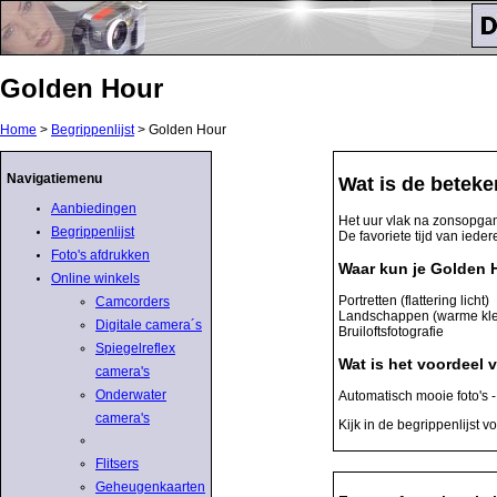
Golden Hour
Home
>
Begrippenlijst
> Golden Hour
Navigatiemenu
Wat is de betek
Aanbiedingen
Het uur vlak na zonsopgan
Begrippenlijst
De favoriete tijd van ieder
Foto's afdrukken
Waar kun je Golden 
Online winkels
Portretten (flattering licht)
Camcorders
Landschappen (warme kle
Digitale camera´s
Bruiloftsfotografie
Spiegelreflex
Wat is het voordeel
camera's
Onderwater
Automatisch mooie foto's - 
camera's
Kijk in de begrippenlijst 
Flitsers
Geheugenkaarten