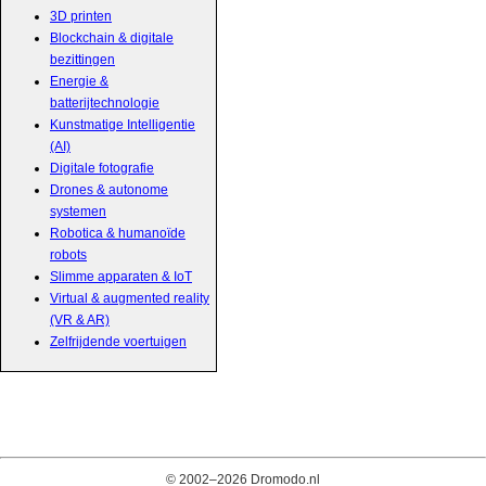
3D printen
Blockchain & digitale
bezittingen
Energie &
batterijtechnologie
Kunstmatige Intelligentie
(AI)
Digitale fotografie
Drones & autonome
systemen
Robotica & humanoïde
robots
Slimme apparaten & IoT
Virtual & augmented reality
(VR & AR)
Zelfrijdende voertuigen
© 2002–2026 Dromodo.nl