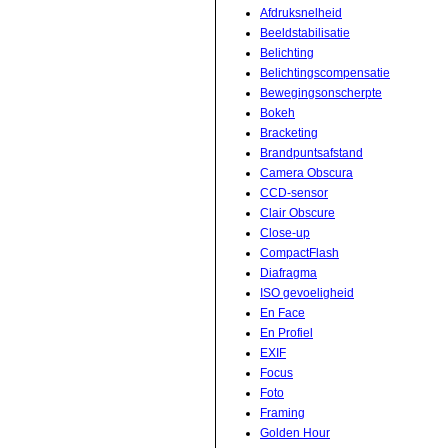
Afdruksnelheid
Beeldstabilisatie
Belichting
Belichtingscompensatie
Bewegingsonscherpte
Bokeh
Bracketing
Brandpuntsafstand
Camera Obscura
CCD-sensor
Clair Obscure
Close-up
CompactFlash
Diafragma
ISO gevoeligheid
En Face
En Profiel
EXIF
Focus
Foto
Framing
Golden Hour