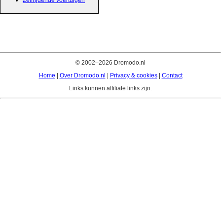
Zelfrijdende voertuigen
© 2002–2026 Dromodo.nl
Home
|
Over Dromodo.nl
|
Privacy & cookies
|
Contact
Links kunnen affiliate links zijn.