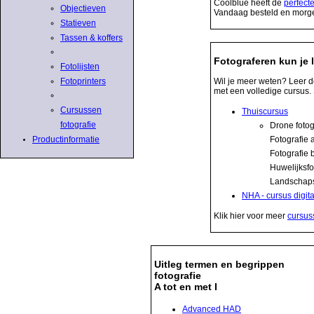
Coolblue heeft de
perfect
Objectieven
Vandaag besteld en morge
Statieven
Tassen & koffers
Fotograferen kun je 
Fotolijsten
Wil je meer weten? Leer d
Fotoprinters
met een volledige cursus. 
Cursussen
Thuiscursus
fotografie
Drone fotog
Fotografie 
Productinformatie
Fotografie 
Huwelijksfo
Landschaps
NHA - cursus digit
Klik hier voor meer
cursuss
Uitleg termen en begrippen
fotografie
A tot en met I
Advanced HAD