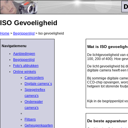
ISO Gevoeligheid
Home
>
Begrippenlijst
> Iso gevoeligheid
Navigatiemenu
Wat is ISO gevoeligh
Aanbiedingen
De lichtgevoeligheid van 
100, 200 of 400). Hoe gev
Begrippenlijst
Foto's afdrukken
De licht gevoeligheid bij 
digitale camera heeft een 
Online winkels
Camcorders
Bij sommige digitale came
CCD-chip opvangen, wordt d
Digitale camera´s
hetgeen tot storende fout
Spiegelreflex
camera's
Kijk in de begrippenlijst 
Onderwater
camera's
Flitsers
De beste apparatuur 
Geheugenkaarten